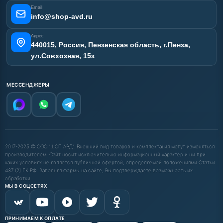
Email
info@shop-avd.ru
Адрес
440015, Россия, Пензенская область, г.Пенза,
ул.Совхозная, 15з
МЕССЕНДЖЕРЫ
2017-2025 © ООО "ШОП АВД". Внешний вид товаров и комплектация могут изменяться
производителем. Сайт носит исключительно информационный характер и ни при
каких условиях не является публичной офертой, определяемой положениями Статьи
437 (2) ГК РФ. Заполняя формы на сайте, Вы подтверждаете возможность их
обработки.
МЫ В СОЦСЕТЯХ
ПРИНИМАЕМ К ОПЛАТЕ