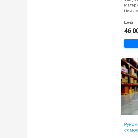
Матери
Цена
46 0
Руком
само