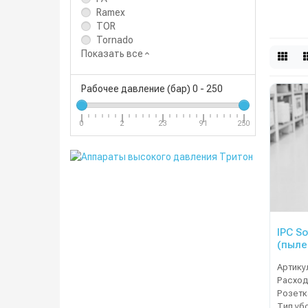
Ramex
TOR
Tornado
Показать все
Рабочее давление (бар)
0
-
250
0
2
23
91
250
IPC S
(пыле
Артику
Расход
Тип уб