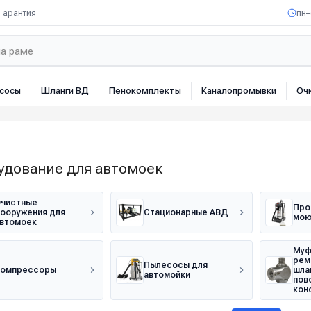
Гарантия
пн–
сосы
Шланги ВД
Пенокомплекты
Каналопромывки
Оч
удование для автомоек
чистные
Про
ооружения для
Стационарные АВД
мою
втомоек
Муф
рем
Пылесосы для
Компрессоры
шла
автомойки
пов
кон