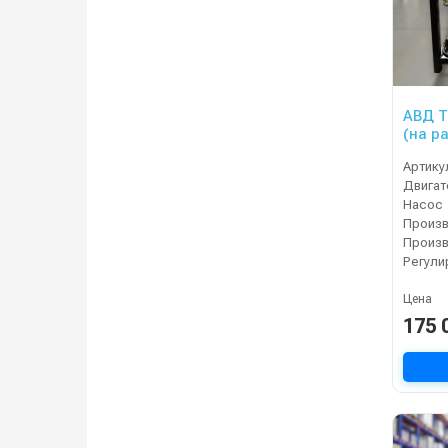
АВД Т
(на р
Артику
Двигат
Насос
Произ
Регули
Цена
175 