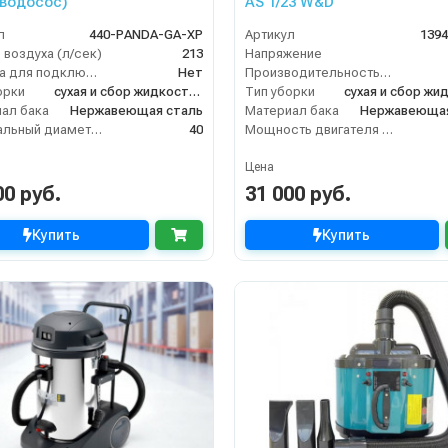
водосос)
AS 1/23 W&D
л
440-PANDA-GA-XP
Артикул
139
 воздуха (л/сек)
213
Напряжение
Розетка для подключения инструмента
Нет
Производительность (м3/час)
орки
сухая и сбор жидкостей
Тип уборки
ал бака
Нержавеющая сталь
Материал бака
Нержавеющая
Номинальный диаметр принадлежностей (мм)
40
Мощность двигателя (кВт)
Цена
00 руб.
31 000 руб.
Купить
Купить