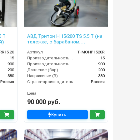
5 Т
АВД Тритон H 15/200 TS 5.5 T (на
й)
тележке, с барабаном,
электрика теплозащитой)
RR15.20
Артикул
T-MOHP1520R
15
Производительность (л/мин)
15
900
Производительность (л/ч)
900
200
Давление (бар)
200
380
Напряжение (В)
380
Россия
Страна-производитель
Россия
Цена
90 000 руб.
Купить