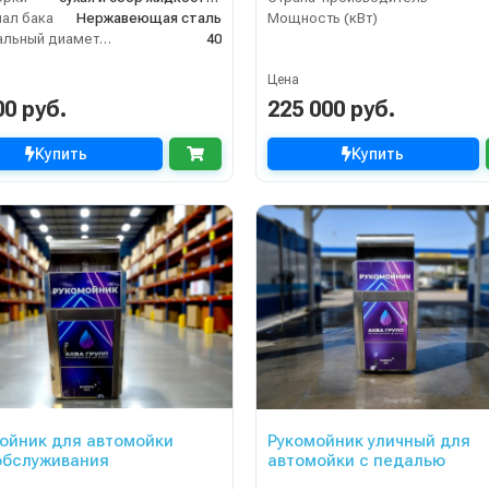
ал бака
Нержавеющая сталь
Мощность (кВт)
Номинальный диаметр принадлежностей (мм)
40
Цена
00 руб.
225 000 руб.
Купить
Купить
ойник для автомойки
Рукомойник уличный для
обслуживания
автомойки с педалью