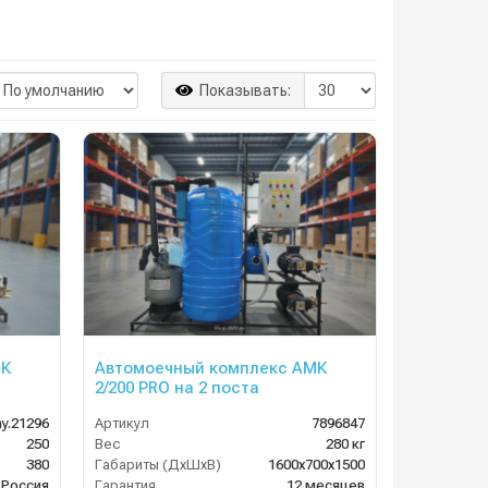
Показывать:
МК
Автомоечный комплекс АМК
2/200 PRO на 2 поста
y.21296
Артикул
7896847
250
Вес
280 кг
380
Габариты (ДхШхВ)
1600х700х1500
Россия
Гарантия
12 месяцев