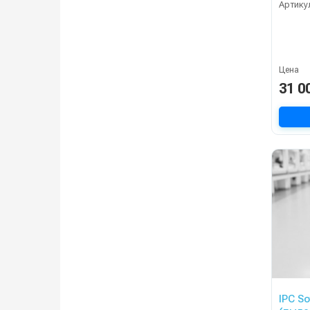
Артику
Цена
31 0
IPC S