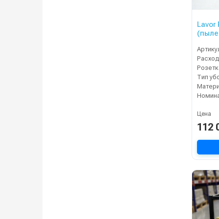
Lavor
(пыле
опера
Артику
Расход
Тип уб
Матери
Цена
112 