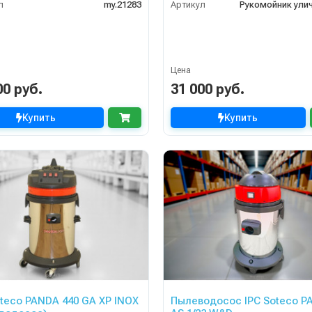
л
my.21283
Артикул
Цена
00 руб.
31 000 руб.
Купить
Купить
oteco PANDA 440 GA XP INOX
Пылеводосос IPC Soteco P