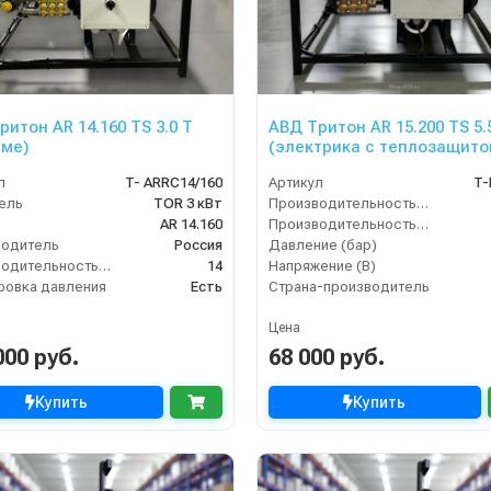
ритон AR 14.160 TS 3.0 Т
АВД Тритон AR 15.200 TS 5.
аме)
(электрика с теплозащито
л
T- ARRC14/160
Артикул
T-
ель
TOR 3 кВт
Производительность (л/мин)
AR 14.160
Производительность (л/ч)
водитель
Россия
Давление (бар)
Производительность (л/мин)
14
Напряжение (В)
ровка давления
Есть
Страна-производитель
Цена
000 руб.
68 000 руб.
Купить
Купить