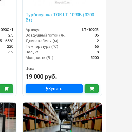
Турбосушка TOR LT-1090B (3200
Вт)
1090C-1
Артикул
LT-1090B
2.5
Воздушный поток (л/сек)
85
5 - 65℃
Длина кабеля (м)
2
220
Температура (°C)
65
3.2
Вес, кг
8
Мощность (Вт)
3200
Цена
19 000 руб.
Купить