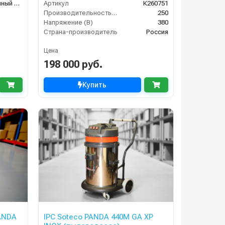
Рукомойник уличный для автомойки с педалью
Артикул
К260751
Производительность (л/ч)
250
Напряжение (В)
380
Страна-производитель
Россия
Цена
198 000 руб.
Купить
ANDA
IPC Soteco PANDA 440M GA XP