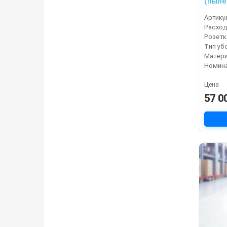
(пыле
Артику
Расход
Тип уб
Матери
Цена
57 0