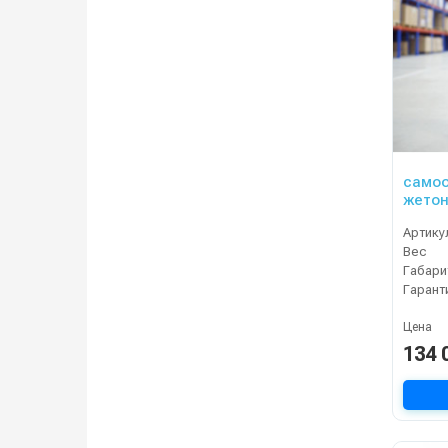
самоо
жето
Артику
Вес
Габари
Гарант
Цена
134 