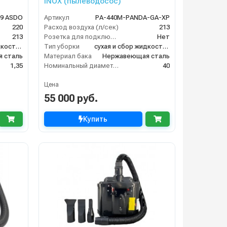
INOX (пылеводосос)
49 ASDO
Артикул
PA-440M-PANDA-GA-XP
220
Расход воздуха (л/сек)
213
213
Розетка для подключения инструмента
Нет
сухая и сбор жидкостей
Тип уборки
сухая и сбор жидкостей
 сталь
Материал бака
Нержавеющая сталь
1,35
Номинальный диаметр принадлежностей (мм)
40
Цена
55 000 руб.
Купить