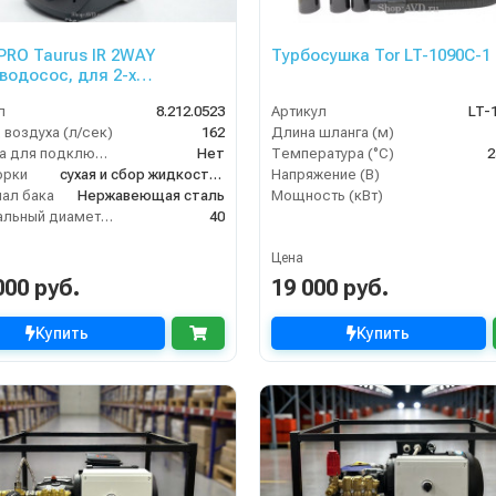
 PRO Taurus IR 2WAY
Турбосушка Tor LT-1090C-1
водосос, для 2-х
торов)
л
8.212.0523
Артикул
LT-
 воздуха (л/сек)
162
Длина шланга (м)
Розетка для подключения инструмента
Нет
Температура (°C)
2
орки
сухая и сбор жидкостей
Напряжение (В)
ал бака
Нержавеющая сталь
Мощность (кВт)
Номинальный диаметр принадлежностей (мм)
40
Цена
000 руб.
19 000 руб.
Купить
Купить