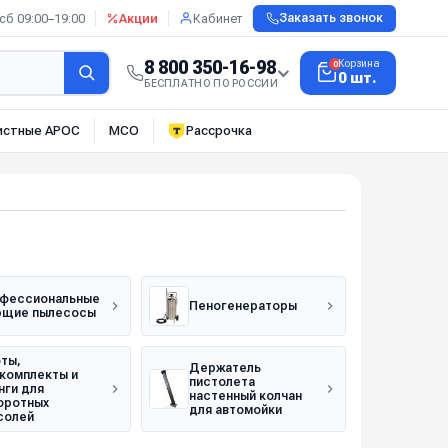
сб 09:00–19:00
Акции
Кабинет
Заказать звонок
8 800 350-16-98
Корзина
0
0 шт.
БЕСПЛАТНО ПО РОССИИ
истные АРОС
МСО
Рассрочка
фессиональные
Пеногенераторы
щие пылесосы
ты,
Держатель
комплекты и
пистолета
нги для
настенный колчан
оротных
для автомойки
солей