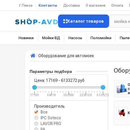
🚩Пенза
Контакты
Доставка
О магазине
Оплата
Каталог товаров
Новинки
Мойки ВД
Насосы
Поломойки
Пыле
Оборудование для автомоек
Обор
Параметры подбора
Цена:
17169
-
6133272
руб
О
с
а
17169
64618
553986
2236109
6133272
Производитель
Все
IPC Soteco
LAVOR PRO
PA