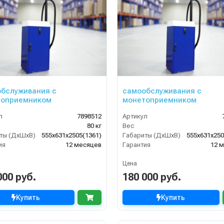
бслуживания с
самообслуживания с
ноприемником
монетоприемником
л
7898512
Артикул
80 кг
Вес
ты (ДхШхВ)
555x631x2505(1361)
Габариты (ДхШхВ)
555x631x250
ия
12 месяцев
Гарантия
12 
Цена
000 руб.
180 000 руб.
Купить
Купить