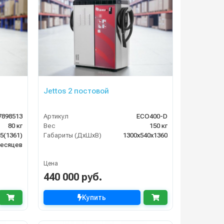
Jettos 2 постовой
7898513
Артикул
ECO400-D
80 кг
Вес
150 кг
5(1361)
Габариты (ДхШхВ)
1300х540х1360
месяцев
Цена
440 000 руб.
Купить