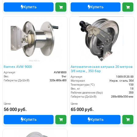
Купить
Купить
Ramex AVM 9000
Автоматическая катушка 20 метров
3/8 нерж., 350 бар
Артикул
AVM9000
Вес
9 кг
Артикул
1009.0120.00
Габариты (ДхШхВ)
320x400x400
Материал
Нерж. сталь 304
Температура (°C)
150
Вес, кг
18
Рабочее давление (бар)
350
Габариты (ДхШхВ)
280x600x550 мм
Цена
Цена
56 000 руб.
65 000 руб.
Купить
Купить