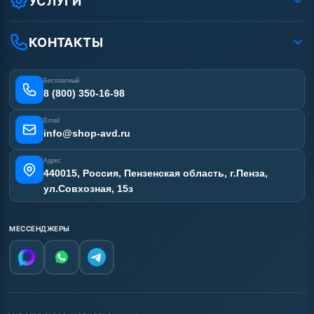
УСЛУГИ
Вакансии
Доставка
Ремонт АВД
Рассрочка
Гарантия
Сертификаты
КОНТАКТЫ
Статьи
Лизинг
Наши работы
Получить скидку
Отзывы наших клиентов
Бесплатный
Карта сайта
8 (800) 350-16-98
Email
info@shop-avd.ru
Адрес
440015, Россия, Пензенская область, г.Пенза,
ул.Совхозная, 15з
МЕССЕНДЖЕРЫ