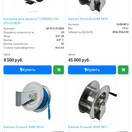
Катушка для шланга TORNADO M-
Ramex Ручной AVM 9810
016.010630
Артикул
AVM9810
Вес
10 кг
Артикул
M-016.010630
Габариты (ДхШхВ)
450x350x500
Диаметр шланга (⌀) мм:
20
Вход
3/8" M
Выход
3/8" F
Длина шланга (м)
30
Страна-производитель
Китай
Цена
Цена
8 500 руб.
45 000 руб.
Купить
Купить
Ramex Ручной AVM 9510
Ramex Ручной AVM 9811