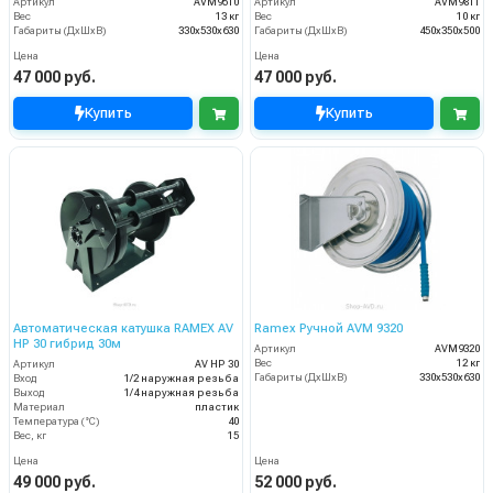
Артикул
AVM9510
Артикул
AVM9811
Вес
13 кг
Вес
10 кг
Габариты (ДхШхВ)
330x530x630
Габариты (ДхШхВ)
450x350x500
Цена
Цена
47 000 руб.
47 000 руб.
Купить
Купить
Автоматическая катушка RAMEX AV
Ramex Ручной AVM 9320
HP 30 гибрид 30м
Артикул
AVM9320
Вес
12 кг
Артикул
AV HP 30
Габариты (ДхШхВ)
330x530x630
Вход
1/2 наружная резьба
Выход
1/4 наружная резьба
Материал
пластик
Температура (°C)
40
Вес, кг
15
Цена
Цена
49 000 руб.
52 000 руб.