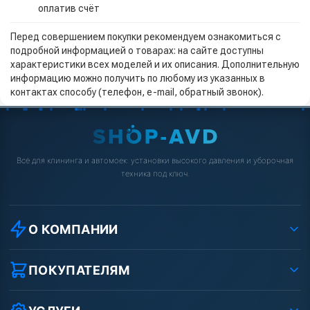
оплатив счёт
Перед совершением покупки рекомендуем ознакомиться с
подробной информацией о товарах: на сайте доступны
характеристики всех моделей и их описания. Дополнительную
информацию можно получить по любому из указанных в
контактах способу (телефон, e-mail, обратный звонок).
Всё для клининга и автомоек: установки высокого давления и уборочная
техника под ключ.
О КОМПАНИИ
О компании
Реквизиты ООО «Шоп АВД»
ПОКУПАТЕЛЯМ
Защита данных клиента
Как заказать?
Условия соглашения
Оплата