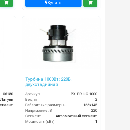
Купить
Турбина 1000Вт; 220В.
двухстадийная
06180
Артикул
PX-PR-LG 1000
/Латунь
Вес, кг
2
егмент
Габаритные размеры, мм
168x145
Напряжение, В
220
Сегмент
Автомоечный сегмент
Мощность (кВт)
1