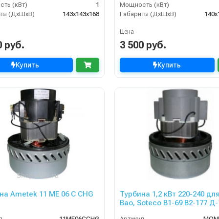
ть (кВт)
1
Мощность (кВт)
ты (ДхШхВ)
143х143х168
Габариты (ДхШхВ)
140х
Цена
0 руб.
3 500 руб.
Купить
Купить
на Ametek 11 ME 06 C CHG
Турбина 1,2 кВт 220-240 дл
Bao, Soteco В1-69 B2-177 Д-
л
11ME06CCHG
Артикул
MOM