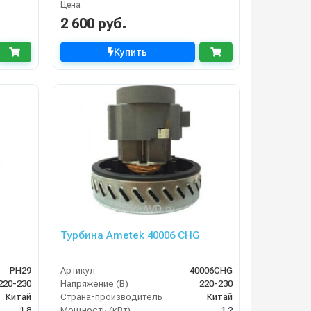
Цена
2 600 руб.
Купить
Турбина Ametek 40006 CHG
PH29
Артикул
40006CHG
220-230
Напряжение (В)
220-230
Китай
Страна-производитель
Китай
1.8
Мощность (кВт)
1.2