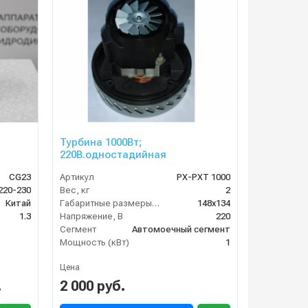
Турбина 1000Вт;
220В.одностадийная
CG23
Артикул
PX-PXT 1000
220-230
Вес, кг
2
Китай
Габаритные размеры, мм
148x134
1.3
Напряжение, В
220
Сегмент
Автомоечный сегмент
Мощность (кВт)
1
Цена
.
2 000 руб.