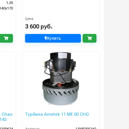
1.25
140х170
Цена
3 600 руб.
Купить
я Chao
Турбина Ametek 11 ME 00 CHG
143
O00624
Артикул
11ME00CHG