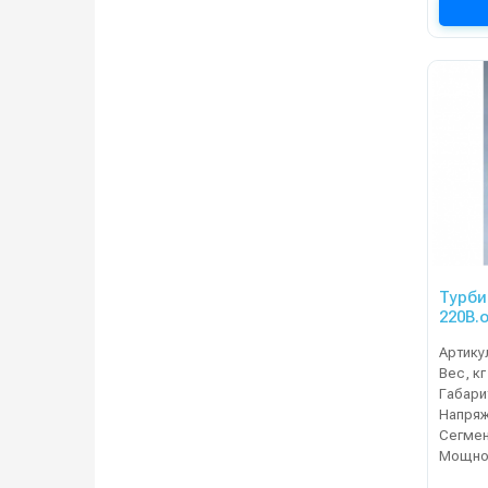
Турби
220В.
Артику
Вес, кг
Напряж
Сегме
Мощнос