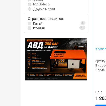
IPC Soteco
Другие марки
Страна производитель
Китай
5
Италия
11
Компл
Артику
В коро
Сегме
Цена
1 20