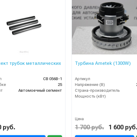
ект трубок металлических
Турбина Ametek (1300W)
л
СВ 056В-1
Артикул
бке
25
Напряжение (В)
нт
Автомоечный сегмент
Страна-производитель
Мощность (кВт)
Цена
0 руб.
1 700 руб.
1 600 руб