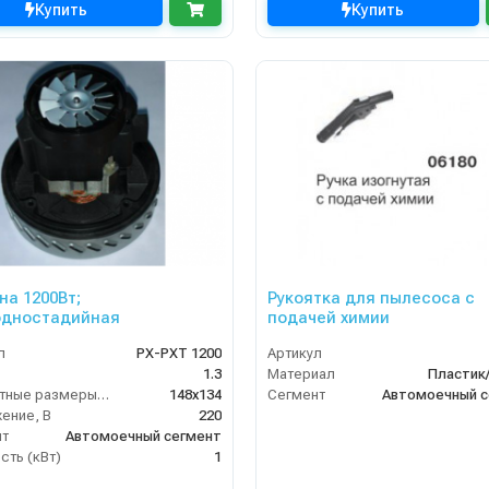
Купить
Купить
на 1200Вт;
Рукоятка для пылесоса c
одностадийная
подачей химии
л
PX-PXT 1200
Артикул
1.3
Материал
Пластик
Габаритные размеры, мм
148x134
Сегмент
Автомоечный с
ение, В
220
нт
Автомоечный сегмент
ть (кВт)
1