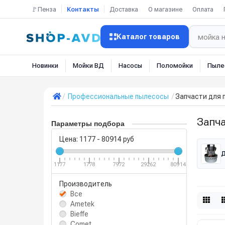
🚩Пенза
Контакты
Доставка
О магазине
Оплата
Каталог товаров
Новинки
Мойки ВД
Насосы
Поломойки
Пыле
Профессиональные пылесосы
Запчасти для
Запч
Параметры подбора
Цена:
1177
-
80914
руб
Д
1177
1778
7972
29262
80914
Производитель
Все
Ametek
Bieffe
Comet