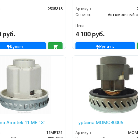
л
2505318
Артикул
Сегмент
Автомоечный с
Цена
0 руб.
4 100 руб.
Купить
Купить
на Ametek 11 ME 131
Турбина MOMO40006
л
11ME131
Артикул
MOM