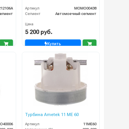
212106A
Артикул
MOMO00438
егмент
Сегмент
Автомоечный сегмент
Цена
5 200 руб.
Купить
Турбина Ametek 11 ME 60
O40006
Артикул
11ME60