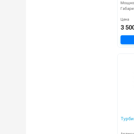
Мощнос
Габари
Цена
3 50
Турби
Артику