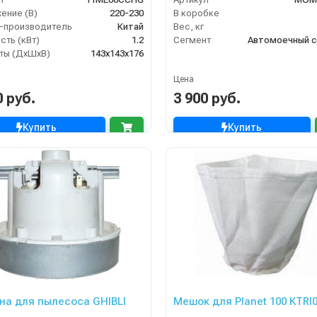
ение (В)
220-230
В коробке
-производитель
Китай
Вес, кг
ть (кВт)
1.2
Сегмент
Автомоечный с
ты (ДхШхВ)
143х143х176
Цена
0 руб.
3 900 руб.
Купить
Купить
на для пылесоса GHIBLI
Мешок для Planet 100 KTRI