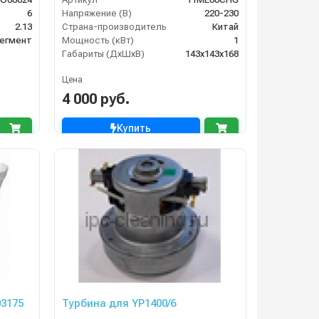
6
Напряжение (В)
220-230
2.13
Страна-производитель
Китай
егмент
Мощность (кВт)
1
Габариты (ДхШхВ)
143х143х168
Цена
4 000 руб.
Купить
03175
Турбина для YP1400/6