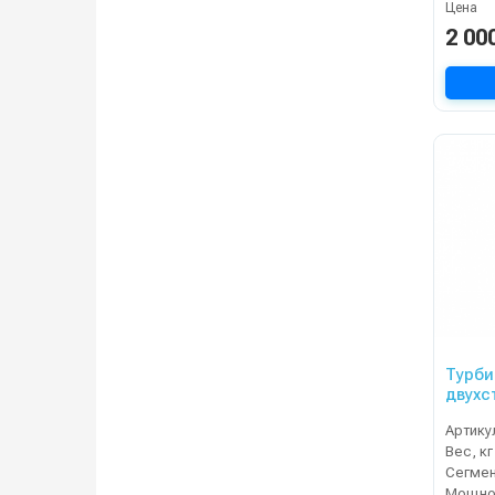
Цена
2 00
Турби
двухс
Артику
Вес, кг
Сегме
Мощнос