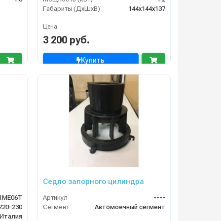
Габариты (ДхШхВ)
144х144х137
Цена
3 200 руб.
Купить
Седло запорного цилиндра
1ME06T
Артикул
----
220-230
Сегмент
Автомоечный сегмент
Италия