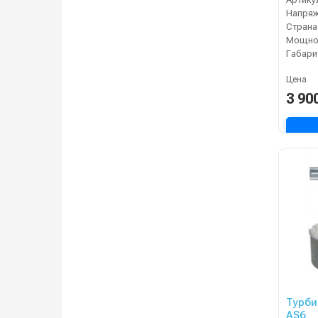
Напряж
Страна
Мощнос
Габари
Цена
3 90
Турби
AS6