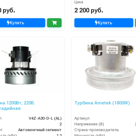
Цена
0 руб.
2 200 руб.
Купить
Купить
на 1200Вт; 220В.
Турбина Ametek (1800W)
тадийная
л
V4Z-A30-D-L (AL)
Артикул
2
Напряжение (В)
нт
Автомоечный сегмент
Страна-производитель
ть (кВт)
1.2
Мощность (кВт)