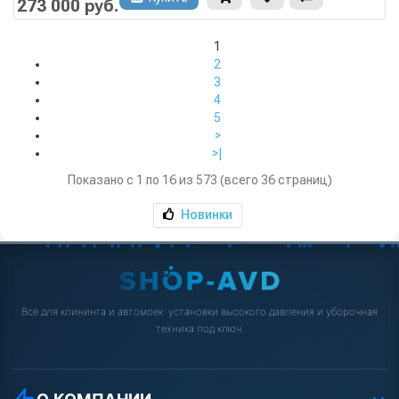
273 000 руб.
1
2
3
4
5
>
>|
Показано с 1 по 16 из 573 (всего 36 страниц)
Новинки
Всё для клининга и автомоек: установки высокого давления и уборочная
техника под ключ.