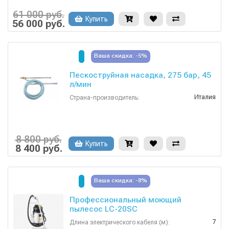
2
Всасывающий шланг (м):
3
Давление разбрызгивания (бар):
61 000 руб.
Купить
56 000 руб.
Ваша скидка: -5%
Пескоструйная насадка, 275 бар, 45
л/мин
Италия
Страна-производитель:
8 800 руб.
Купить
8 400 руб.
Ваша скидка: -8%
Профессиональный моющий
пылесос LC-20SC
7
Длина электрического кабеля (м):