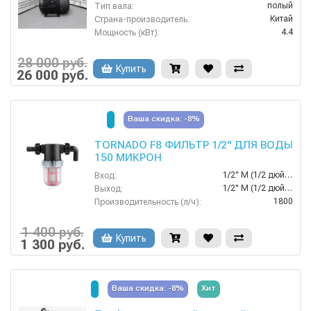
полый
Тип вала:
Китай
Страна-производитель:
4.4
Мощность (кВт):
380
Электропитание (В):
1400
Обороты двигателя (об/мин):
28 000 руб.
Купить
26 000 руб.
Ваша скидка: -8%
TORNADO F8 ФИЛЬТР 1/2" ДЛЯ ВОДЫ
150 МИКРОН
1/2" M (1/2 дюйма "папа"/штуцер).
Вход:
1/2" M (1/2 дюйма "папа"/штуцер).
Выход:
1800
Производительность (л/ч):
10
Давление (бар):
Китай
Страна-производитель:
1 400 руб.
Купить
1 300 руб.
Ваша скидка: -8%
Хит