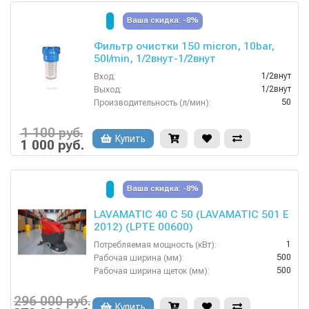
Ваша скидка: -8%
Фильтр очистки 150 micron, 10bar,
50l/min, 1/2внут-1/2внут
1/2внут
Вход:
1/2внут
Выход:
50
Производительность (л/мин):
150
Степень фильтрации (мкм):
10
Давление (бар):
1 100 руб.
Купить
1 000 руб.
Ваша скидка: -8%
LAVAMATIC 40 C 50 (LAVAMATIC 501 E
2012) (LPTE 00600)
1
Потребляемая мощность (кВт):
500
Рабочая ширина (мм):
500
Рабочая ширина щеток (мм):
Сетевая
Тип машины:
815
Ширина вакуумной чистки (мм):
296 000 руб.
Купить