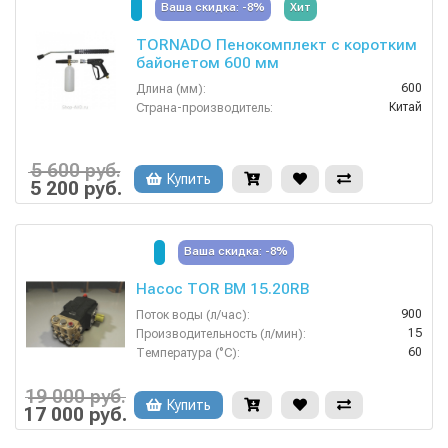
Ваша скидка: -8%
Хит
TORNADO Пенокомплект с коротким
байонетом 600 мм
600
Длина (мм):
Китай
Страна-производитель:
5 600 руб.
Купить
5 200 руб.
Ваша скидка: -8%
Насос TOR BM 15.20RB
900
Поток воды (л/час):
15
Производительность (л/мин):
60
Температура (°C):
24
Тип вала:
200
Давление (бар):
19 000 руб.
Купить
17 000 руб.