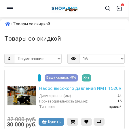
0
Товары со скидкой
Товары со скидкой
Ваша скидка: -5%
Хит
Насос высокого давления NMT 1520R
24
Диаметр вала (мм):
15
Производительность (л/мин):
правый
Тип вала:
10
Вес, кг:
200
Давление (бар):
32 000 руб.
Купить
30 000 руб.