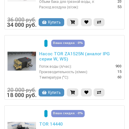
20
Объем бака для грязной воды, л:
53
Расход воздуха (л/сек):
1
Расход моющего раствора (л/мин):
74
Уровень шума (дБ):
36 000 руб.
Купить
34 000 руб.
Ваша скидка: -8%
Насос TOR ZA1525N (аналог IPG
серии W, WS)
900
Поток воды (л/час):
15
Производительность (л/мин):
60
Температура (°C):
6,7
Мощность (кВт):
1450
Обороты двигателя (об/мин):
20 000 руб.
Купить
18 000 руб.
Ваша скидка: -8%
TOR 14440