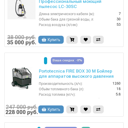
Профессиональный моющий
пылесос LC-30SC
7
Длина электрического кабеля (м):
30
Объем бака для грязной воды, л:
53
Расход воздуха (л/сек):
1
Расход моющего раствора (л/мин):
74
Уровень шума (дБ):
38 000 руб.
Купить
35 000 руб.
Ваша скидка: -8%
Portotecnica FIRE BOX 30 M Бойлер
для аппаратов высокого давления
1260
Производительность (л/ч):
18
Объём топливного бака (л):
5.8
Расход топлива (кг/ч):
профессиональная
Тип автомойки:
переменный ток 1~ 230 В/ 50 Гц
Электропитание:
247 000 руб.
Купить
228 000 руб.