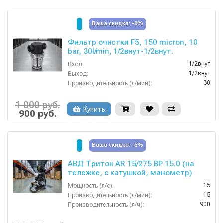
Ваша скидка: -8%
Фильтр очистки F5, 150 micron, 10
bar, 30l/min, 1/2внут-1/2внут.
1/2внут
Вход:
1/2внут
Выход:
30
Производительность (л/мин):
150
Степень фильтрации (мкм):
10
Давление (бар):
1 000 руб.
Купить
900 руб.
Ваша скидка: -5%
АВД Тритон AR 15/275 ВР 15.0 (на
тележке, с катушкой, манометр)
15
Мощность (л/с):
15
Производительность (л/мин):
900
Производительность (л/ч):
380
Напряжение (В):