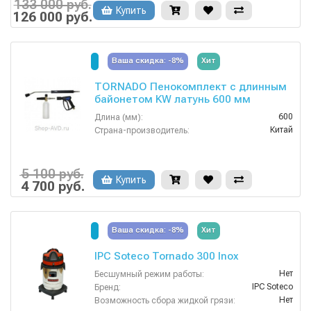
Россия
Страна-производитель:
133 000 руб.
Купить
126 000 руб.
Ваша скидка: -8%
Хит
TORNADO Пенокомплект с длинным
байонетом KW латунь 600 мм
600
Длина (мм):
Китай
Страна-производитель:
5 100 руб.
Купить
4 700 руб.
Ваша скидка: -8%
Хит
IPC Soteco Tornado 300 Inox
Нет
Бесшумный режим работы:
IPC Soteco
Бренд:
Нет
Возможность сбора жидкой грязи: