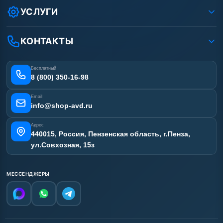
Условия соглашения
Оплата
УСЛУГИ
Вакансии
Доставка
Ремонт АВД
Рассрочка
Гарантия
Сертификаты
КОНТАКТЫ
Статьи
Лизинг
Наши работы
Получить скидку
Отзывы наших клиентов
Бесплатный
Карта сайта
8 (800) 350-16-98
Email
info@shop-avd.ru
Адрес
440015, Россия, Пензенская область, г.Пенза,
ул.Совхозная, 15з
МЕССЕНДЖЕРЫ