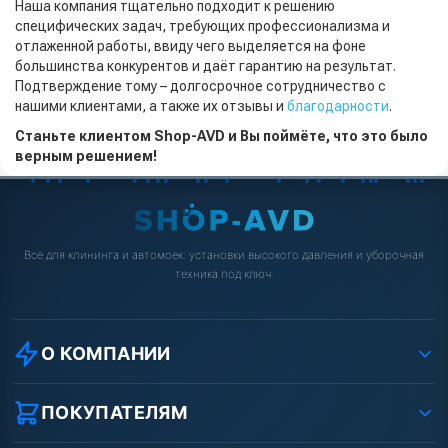
Наша компания тщательно подходит к решению
специфических задач, требующих профессионализма и
отлаженной работы, ввиду чего выделяется на фоне
большинства конкурентов и даёт гарантию на результат.
Подтверждение тому – долгосрочное сотрудничество с
нашими клиентами, а также их отзывы и
благодарности
.
Станьте клиентом Shop-AVD и Вы поймёте, что это было
верным решением!
Всё для клининга и автомоек: установки высокого давления и уборочная
техника под ключ.
О КОМПАНИИ
О компании
Реквизиты ООО «Шоп АВД»
ПОКУПАТЕЛЯМ
Защита данных клиента
Как заказать?