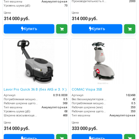
Производительность по площади (м2/ч)
2000
Тип машины
Аккумуляторная
Уровень шума (дБ)
70
Цена
Цена
314 000 руб.
314 000 руб.
Купить
Купить
Lavor Pro Quick 36 B (без АКБ и З. У.)
COMAC Vispa 35B
Артикул
8.518.0038
Артикул
102490
Потребляемая мощность (кВт)
0.5
Вес без аккумуляторов (кг)
42
Рабочая ширина щеток (мм)
360
Потребляемая мощность (кВт)
0.5
Тип машины
Аккумуляторная
Рабочая ширина (мм)
350
Уровень шума (дБ)
68
Рабочая ширина щеток (мм)
350
Ширина всасывающей балки (мм)
460
Тип машины
Аккумуляторная
Цена
Цена
314 000 руб.
333 000 руб.
Купить
Купить