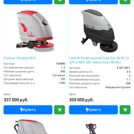
Comac Simpla 50 E
LAVOR Professional Free Evo 50 BT (с
З/У и АКБ GEL емкостью 80 Ah)
Артикул
104980
Потребляемая мощность (кВт)
1.2
Артикул
8.527.0011
Рабочая ширина щеток (мм)
500
Время работы (ч)
2.5
Тип машины
Сетевая
Количество аккумуляторов (шт)
2
Ширина всасывающей балки (мм)
755
Потребляемая мощность (кВт)
1.1
Производительность по площади (м2/ч)
1785
Рабочая ширина щеток (мм)
500
Тип машины
Аккумуляторная
Цена
Цена
337 000 руб.
359 000 руб.
Купить
Купить