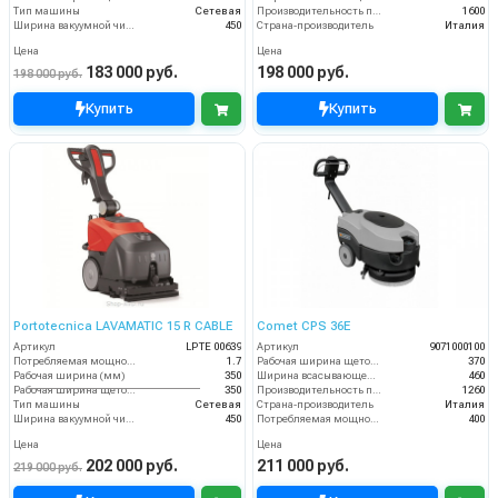
Тип машины
Сетевая
Производительность по площади (м2/ч)
1600
Ширина вакуумной чистки (мм)
450
Страна-производитель
Италия
Цена
Цена
183 000 руб.
198 000 руб.
198 000 руб.
Купить
Купить
Portotecnica LAVAMATIC 15 R CABLE
Comet CPS 36E
Артикул
LPTE 00639
Артикул
9071000100
Потребляемая мощность (кВт)
1.7
Рабочая ширина щеток (мм)
370
Рабочая ширина (мм)
350
Ширина всасывающей балки (мм)
460
Рабочая ширина щеток (мм)
350
Производительность по площади (м2/ч)
1260
Тип машины
Сетевая
Страна-производитель
Италия
Ширина вакуумной чистки (мм)
450
Потребляемая мощность (Вт)
400
Цена
Цена
202 000 руб.
211 000 руб.
219 000 руб.