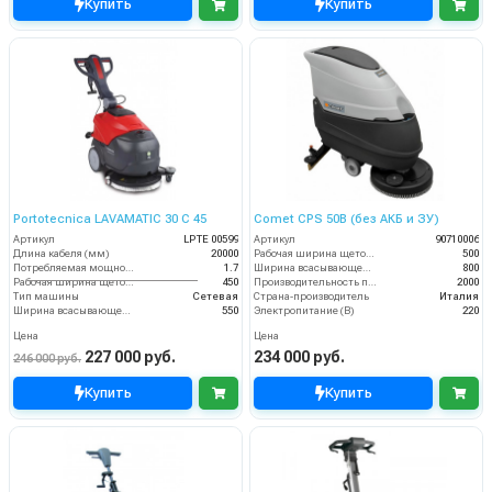
Купить
Купить
Portotecnica LAVAMATIC 30 C 45
Comet CPS 50B (без АКБ и ЗУ)
Артикул
LPTЕ 00599
Артикул
90710006
Длина кабеля (мм)
20000
Рабочая ширина щеток (мм)
500
Потребляемая мощность (кВт)
1.7
Ширина всасывающей балки (мм)
800
Рабочая ширина щеток (мм)
450
Производительность по площади (м2/ч)
2000
Тип машины
Сетевая
Страна-производитель
Италия
Ширина всасывающей балки (мм)
550
Электропитание (В)
220
Цена
Цена
227 000 руб.
234 000 руб.
246 000 руб.
Купить
Купить