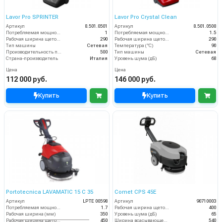
Lavor Pro SPRINTER
Lavor Pro Crystal Clean
Артикул
8.501.0501
Артикул
8.501.0508
Потребляемая мощность (кВт)
1
Потребляемая мощность (кВт)
1.5
Рабочая ширина щеток (мм)
290
Рабочая ширина щеток (мм)
290
Тип машины
Сетевая
Температура (°C)
90
Производительность по площади (м2/ч)
500
Тип машины
Сетевая
Страна-производитель
Италия
Уровень шума (дБ)
68
Цена
Цена
112 000 руб.
146 000 руб.
Купить
Купить
Portotecnica LAVAMATIC 15 C 35
Comet CPS 45E
Артикул
LPTE 00598
Артикул
90710003
Потребляемая мощность (кВт)
1.7
Рабочая ширина щеток (мм)
400
Рабочая ширина (мм)
350
Уровень шума (дБ)
65
Рабочая ширина щеток (мм)
450
Ширина всасывающей балки (мм)
540