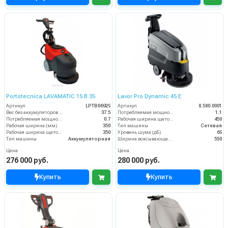
Portotecnica LAVAMATIC 15 B 35
Lavor Pro Dynamic 45 E
Артикул
LPTB06929
Артикул
8.580.0001
Вес без аккумуляторов (кг)
37.5
Потребляемая мощность (кВт)
1.1
Потребляемая мощность (кВт)
0.7
Рабочая ширина щеток (мм)
450
Рабочая ширина (мм)
350
Тип машины
Сетевая
Рабочая ширина щеток (мм)
350
Уровень шума (дБ)
69
Тип машины
Аккумуляторная
Ширина всасывающей балки (мм)
550
Цена
Цена
276 000 руб.
280 000 руб.
Купить
Купить