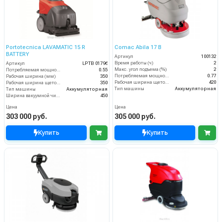
Portotecnica LAVAMATIC 15 R
Comac Abila 17 B
BATTERY
Артикул
100132
Время работы (ч)
2
Артикул
LPTB 01796
Макс. угол подъема (%)
2
Потребляемая мощность (кВт)
0.55
Потребляемая мощность (кВт)
0.77
Рабочая ширина (мм)
350
Рабочая ширина щеток (мм)
420
Рабочая ширина щеток (мм)
350
Тип машины
Аккумуляторная
Тип машины
Аккумуляторная
Ширина вакуумной чистки (мм)
450
Цена
Цена
303 000 руб.
305 000 руб.
Купить
Купить