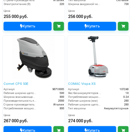
Страна-производитель
Италия
Тип машины
Сетевая
Электропитание (В)
220
Ширина вакуумной чистки (мм)
730
Цена
Цена
255 000 руб.
256 000 руб.
Купить
Купить
Comet CPS 50E
COMAC Vispa XS
Артикул
90710005
Артикул
107240
Рабочая ширина щеток (мм)
500
Вес без аккумуляторов (кг)
18
Ширина всасывающей балки (мм)
800
Потребляемая мощность (кВт)
0.24
Производительность по площади (м2/ч)
2000
Рабочая ширина (мм)
280
Страна-производитель
Италия
Рабочая ширина щеток (мм)
280
Потребляемая мощность (Вт)
800
Тип машины
Аккумуляторная
Цена
Цена
267 000 руб.
274 000 руб.
Купить
Купить