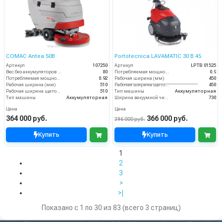
COMAC Antea 50B
Portotecnica LAVAMATIC 30 B 45
Артикул
107250
Артикул
LPTB 01525
Вес без аккумуляторов (кг)
80
Потребляемая мощность (кВт)
0.9
Потребляемая мощность (кВт)
0.92
Рабочая ширина (мм)
450
Рабочая ширина (мм)
510
Рабочая ширина щеток (мм)
450
Рабочая ширина щеток (мм)
510
Тип машины
Аккумуляторная
Тип машины
Аккумуляторная
Ширина вакуумной чистки (мм)
730
Цена
Цена
364 000 руб.
366 000 руб.
396 000 руб.
Купить
Купить
1
2
3
>
>|
Показано с 1 по 30 из 83 (всего 3 страниц)