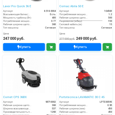
Lavor Pro Quick 36 E
Comac Abila 50 E
Артикул
8.518.0004
Артикул
104566
Всасывающая балка (шт)
Есть
Потребляемая мощность (кВт)
1.2
Мощность турбины (Вт)
400
Рабочая ширина щеток (мм)
500
Потребляемая мощность (кВт)
0.77
Разряжение (мБар)
150
Рабочая ширина щеток (мм)
360
Силовой кабель (м)
15
Тип машины
Сетевая
Тип машины
Сетевая
Цена
Цена
247 000 руб.
249 000 руб.
277 000 руб.
Купить
Купить
Comet CPS 36BX
Portotecnica LAVAMATIC 30 С 45
Артикул
90710002
Артикул
LPTE00599
Рабочая ширина щеток (мм)
360
Потребляемая мощность (кВт)
0.95
Ширина всасывающей балки (мм)
537
Рабочая ширина (мм)
450
Производительность по площади (м2/ч)
1260
Рабочая ширина щеток (мм)
450