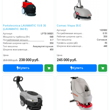
Portotecnica LAVAMATIC 15 B 35
Comac Vispa 35 Е
(LAVAMATIC 360 B)
Артикул
103932
Потребляемая мощность (кВт)
0.59
Артикул
LPTB 06929
Рабочая ширина щеток (мм)
350
Мощность турбины (Вт)
640
Тип машины
Сетевая
Потребляемая мощность (кВт)
0.7
Уровень шума (дБ)
69
Рабочая ширина щеток (мм)
350
Ширина всасывающей балки (мм)
440
Тип машины
Аккумуляторная
Ширина всасывающей балки (мм)
450
Цена
Цена
238 000 руб.
245 000 руб.
258 000 руб.
Купить
Купить