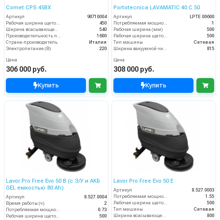
Comet CPS 45BX
Portotecnica LAVAMATIC 40 C 50
Артикул
90710004
Артикул
LPTE 00600
Рабочая ширина щеток (мм)
450
Потребляемая мощность (кВт)
1
Ширина всасывающей балки (мм)
540
Рабочая ширина (мм)
500
Производительность по площади (м2/ч)
1600
Рабочая ширина щеток (мм)
500
Страна-производитель
Италия
Тип машины
Сетевая
Электропитание (В)
220
Ширина вакуумной чистки (мм)
815
Цена
Цена
306 000 руб.
308 000 руб.
Купить
Купить
Lavor Pro Free Evo 50 B (с З/У и АКБ
Lavor Pro Free Evo 50 E
GEL емкостью 80 Ah)
Артикул
8.527.0003
Потребляемая мощность (кВт)
1.55
Артикул
8.527.0004
Рабочая ширина щеток (мм)
500
Время работы (ч)
2
Тип машины
Сетевая
Потребляемая мощность (кВт)
0.73
Ширина всасывающей балки (мм)
800
Рабочая ширина щеток (мм)
500