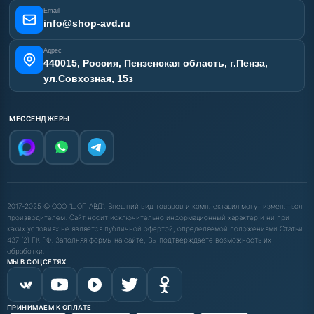
Email
info@shop-avd.ru
Адрес
440015, Россия, Пензенская область, г.Пенза,
ул.Совхозная, 15з
МЕССЕНДЖЕРЫ
2017-2025 © ООО "ШОП АВД". Внешний вид товаров и комплектация могут изменяться
производителем. Сайт носит исключительно информационный характер и ни при
каких условиях не является публичной офертой, определяемой положениями Статьи
437 (2) ГК РФ. Заполняя формы на сайте, Вы подтверждаете возможность их
обработки.
МЫ В СОЦСЕТЯХ
ПРИНИМАЕМ К ОПЛАТЕ