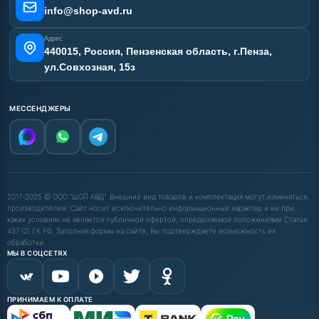
info@shop-avd.ru
Адрес
440015, Россия, Пензенская область, г.Пенза,
ул.Совхозная, 15з
МЕССЕНДЖЕРЫ
2017-2025 © ООО "ШОП АВД". Внешний вид товаров и комплектация могут изменяться
производителем. Сайт носит исключительно информационный характер и ни при
каких условиях не является публичной офертой, определяемой положениями Статьи
437 (2) ГК РФ. Заполняя формы на сайте, Вы подтверждаете возможность их
обработки.
МЫ В СОЦСЕТЯХ
ПРИНИМАЕМ К ОПЛАТЕ