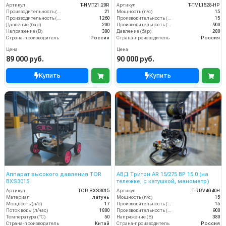
теплозащитой)
Артикул
T-NMT21.20R
Артикул
T-TML1528-HP
Производительность (л/мин)
21
Мощность (л/с)
15
Производительность (л/ч)
1260
Производительность (л/мин)
15
Давление (бар)
200
Производительность (л/ч)
900
Напряжение (В)
380
Давление (бар)
280
Страна-производитель
Россия
Страна-производитель
Россия
Цена
Цена
89 000 руб.
90 000 руб.
Купить
Купить
Аппарат высокого давления TOR
АВД Тритон AR 15/275 ВР 15.0 (на
BXS3015
тележке, с катушкой, манометр)
Артикул
TOR BXS3015
Артикул
T-RRV4G40H
Материал
латунь
Мощность (л/с)
15
Мощность (л/с)
17
Производительность (л/мин)
15
Поток воды (л/час)
1800
Производительность (л/ч)
900
Температура (°C)
50
Напряжение (В)
380
Страна-производитель
Китай
Страна-производитель
Россия