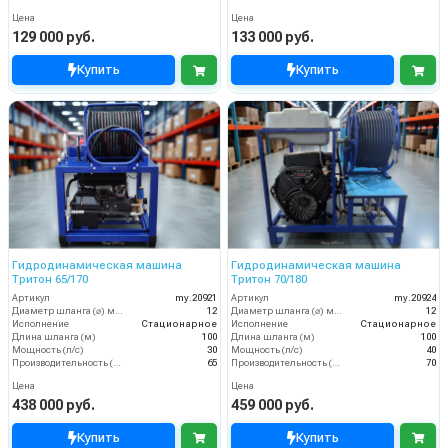
Цена
Цена
129 000 руб.
133 000 руб.
Купить
Купить
Гидродинамическая машина
Гидродинамическая машина
Тритон 65/170
Тритон 70/180
Артикул
my.20921
Артикул
my.20924
Диаметр шланга (⌀) мм:
12
Диаметр шланга (⌀) мм:
12
Исполнение
Стационарное
Исполнение
Стационарное
Длина шланга (м)
100
Длина шланга (м)
100
Мощность (л/с)
30
Мощность (л/с)
40
Производительность (л/мин)
65
Производительность (л/мин)
70
Цена
Цена
438 000 руб.
459 000 руб.
Купить
Купить