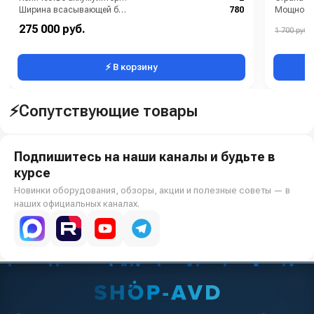
Ширина всасывающей балки (мм):
780
Мощность
Производительность по площади (м2/ч):
2100
275 000 руб.
1 700 руб.
Габариты (ДхШхВ):
1360х580х1260
⚡ В корзину
⚡Сопутствующие товары
Подпишитесь на наши каналы и будьте в
курсе
Новинки оборудования, обзоры, акции и полезные советы — в
наших официальных каналах.