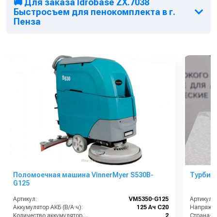
🚚 Для заказа Idrobase ZX.7038
Быстросъем для пенокомплекта в г.
Пенза
Поломоечная машина VinnerMyer S530B-
G125
Артикул:
VM5350-G125
Артикул:
Аккумулятор АКБ (В/А·ч):
125 Ач С20
Напряжен
Количество аккумуляторов (шт):
2
Страна-п