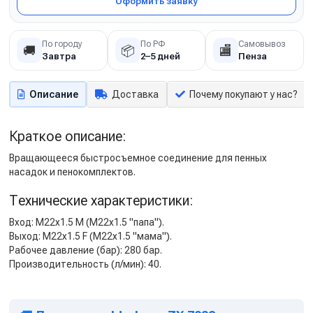
Оформить заявку
По городу
По РФ
Самовывоз
🚚
📦
🏬
Завтра
2–5 дней
Пенза
Описание
Доставка
Почему покупают у нас?
Краткое описание:
Вращающееся быстросъемное соединение для пенных
насадок и пенокомплектов.
Технические характеристики:
Вход: M22x1.5 M (М22х1.5 "папа").
Выход: M22x1.5 F (M22x1.5 "мама").
Рабочее давление (бар): 280 бар.
Производительность (л/мин): 40.