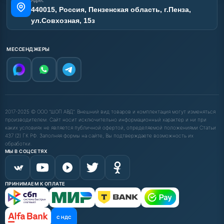
Адрес
440015, Россия, Пензенская область, г.Пенза,
ул.Совхозная, 15з
МЕССЕНДЖЕРЫ
2017-2025 © ООО "ШОП АВД". Внешний вид товаров и комплектация могут изменяться
производителем. Сайт носит исключительно информационный характер и ни при
каких условиях не является публичной офертой, определяемой положениями Статьи
437 (2) ГК РФ. Заполняя формы на сайте, Вы подтверждаете возможность их
обработки.
МЫ В СОЦСЕТЯХ
ПРИНИМАЕМ К ОПЛАТЕ
С НДС